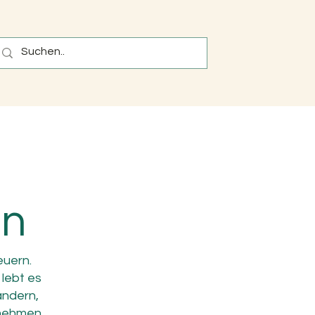
on
euern.
lebt es
andern,
 nehmen