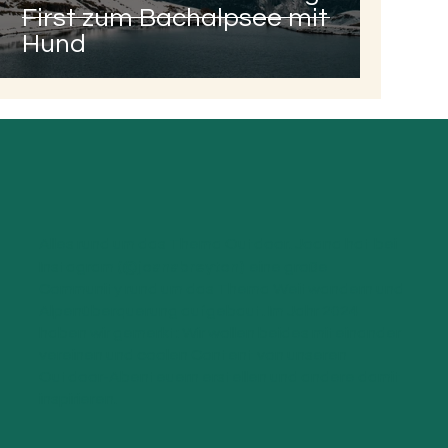
First zum Bachalpsee mit
Hund
Alles rund um das Thema Outdoor. Joana hat bei
(@joanabreyton)
Instagram
eine große
Community rund um das Thema Weitwandern und
Alpenüberquerung aufgebaut. Im Jahr 2024
haben wir gemerkt: Wir wollen beides miteinander
vereinen und coolen Content von unseren
Outdoor-Abenteuern erstellen und andere damit
inspirieren.