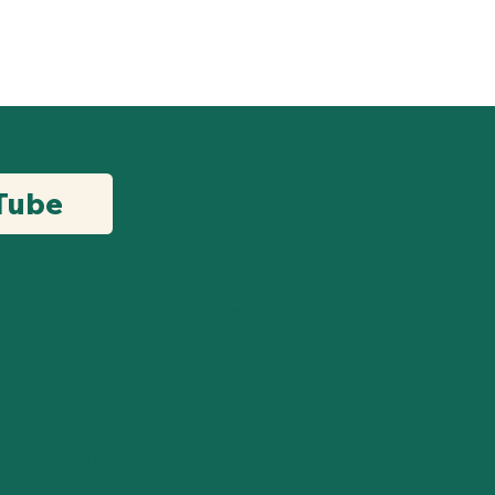
Tube
Genau dieses Material gibt es in Videoform bei
YouTube zu sehen. Hier gibt es dann weitere
Informationen und Bilder zu den Reisen und
Wanderungen.
Achja: Unser Hund Milla ist zu 99% immer mit dabei.
Daher spielt das Wandern mit Hund ebenso eine
große Rolle hier auf diesem Blog.