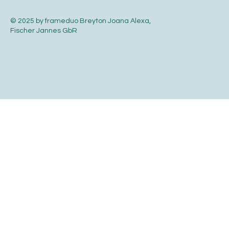
Instagram
YouTube
© 2025 by frameduo Breyton Joana Alexa,
Fischer Jannes GbR