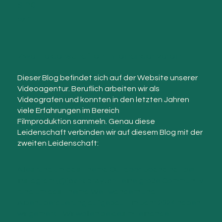
Das
sind
wir
Zwei Leidenschaften miteinander vereint
Dieser Blog befindet sich auf der Website unserer
Videoagentur. Beruflich arbeiten wir als
Videografen und konnten in den letzten Jahren
viele Erfahrungen im Bereich
Filmproduktion sammeln. Genau diese
Leidenschaft verbinden wir auf diesem Blog mit der
zweiten Leidenschaft:
Alles rund um das Thema Outdoor. Joana hat bei
(@joanabreyton)
Instagram
eine große Community
rund um das Thema Weitwandern und