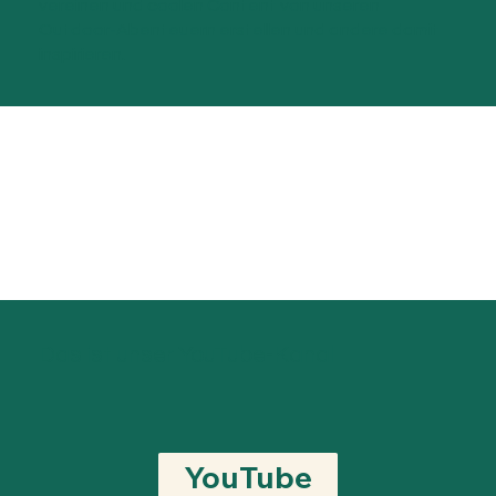
Alpenüberquerung aufgebaut. Im Jahr 2024 haben
wir gemerkt: Wir wollen beides miteinander
vereinen und coolen Content von unseren
Outdoor-Abenteuern erstellen und andere damit
inspirieren.
Das ist unser YouTube-Kanal