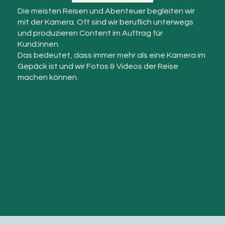
YouTube
Die meisten Reisen und Abenteuer begleiten wir
mit der Kamera. Oft sind wir beruflich unterwegs
und produzieren Content im Auftrag für
Kund:innen.
Das bedeutet, dass immer mehr als eine Kamera im
Gepäck ist und wir Fotos & Videos der Reise
machen können.
Genau dieses Material gibt es in Videoform bei
YouTube zu sehen. Hier gibt es dann weitere
Informationen und Bilder zu den Reisen und
Wanderungen.
Achja: Unser Hund Milla ist zu 99% immer mit dabei.
Daher spielt das Wandern mit Hund ebenso eine
große Rolle hier auf diesem Blog.